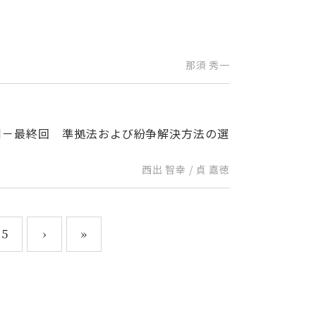
那須 秀一
制－最終回 準拠法および紛争解決方法の選
西出 智幸 / 貞 嘉徳
5
›
»