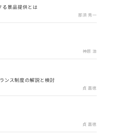
する景品提供とは
那須 秀一
神原 浩
ランス制度の解説と検討
貞 嘉徳
貞 嘉徳