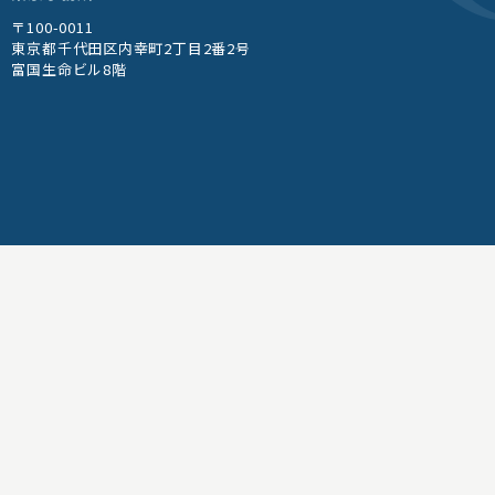
〒100-0011
東京都千代田区内幸町2丁目2番2号
富国生命ビル8階