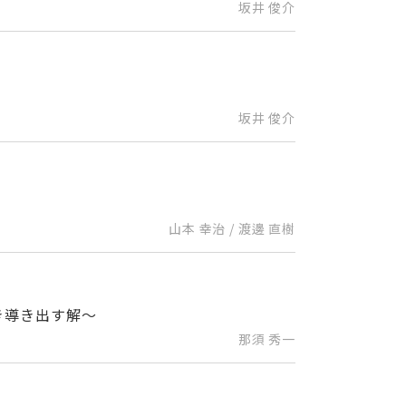
坂井 俊介
坂井 俊介
山本 幸治 / 渡邊 直樹
き導き出す解～
那須 秀一