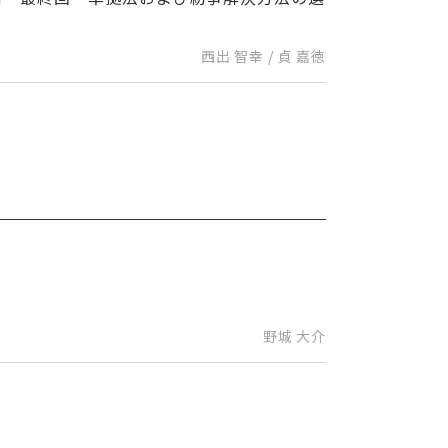
西出 智幸 / 貞 嘉徳
野城 大介