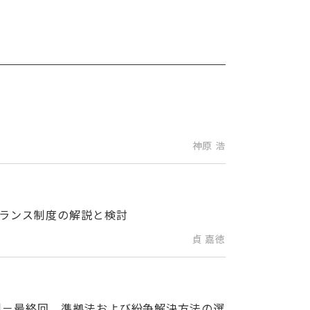
神原 浩
ランス制度の解説と検討
貞 嘉徳
制－最終回 準拠法および紛争解決方法の選