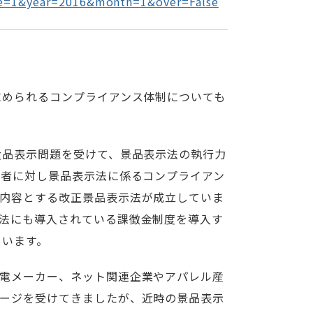
e=1&year=2016&month=1&over=False
求められるコンプライアンス体制についても
食品表示問題を受けて、景品表示法の執行力
業者に対し景品表示法に係るコンプライアン
内容とする改正景品表示法が成立していま
法にも導入されている課徴金制度を導入す
ています。
電メーカー、ネット関連企業やアパレル産
ージを受けてきましたが、近時の景品表示