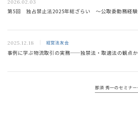
2026.02.03
第5回 独占禁止法2025年総ざらい ～公取委勤務経
経営法友会
2025.12.18
事例に学ぶ物流取引の実務──独禁法・取適法の観点
那須 秀一のセミナー