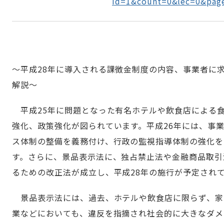
id=1&count=0&lec=0&pag
～平成28年に導入される課徴金制度の内容、事業者に
解説～
平成25年に問題となった有名ホテルや飲食店による
強化、政策強化が図られています。平成26年には、事
ス体制の整備を義務付け、行政の監視指導体制の強化を
す。さらに、景品表示法に、独占禁止法や金融商品取引
るための改正法が成立し、平成28年の施行が予定され
景品表示法には、過去、ホテルや飲食店に限らず、家
業などにおいても、違反を指摘され社会的に大きなダメ