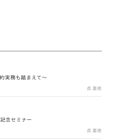
約実務も踏まえて～
貞 嘉徳
版記念セミナー
貞 嘉徳