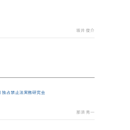
坂井 俊介
 同 独占禁止法実務研究会
那須 秀一