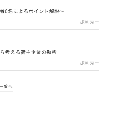
験者6名によるポイント解説～
那須 秀一
から考える荷主企業の勘所
那須 秀一
一覧へ