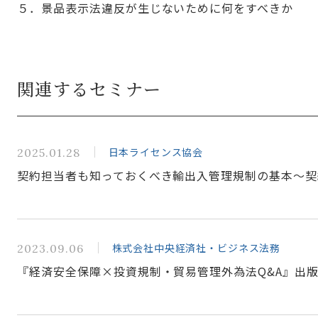
５．景品表示法違反が生じないために何をすべきか
関連するセミナー
日本ライセンス協会
2025.01.28
契約担当者も知っておくべき輸出入管理規制の基本～契
株式会社中央経済社・ビジネス法務
2023.09.06
『経済安全保障×投資規制・貿易管理外為法Q&A』出