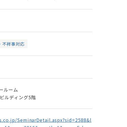
・不祥事対応
ールーム
留ビルディング5階
s.co.jp/SeminarDetail.aspx?sid=2588&l