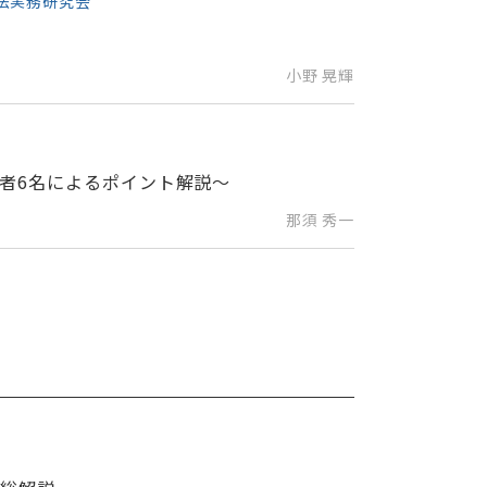
止法実務研究会
小野 晃輝
験者6名によるポイント解説～
那須 秀一