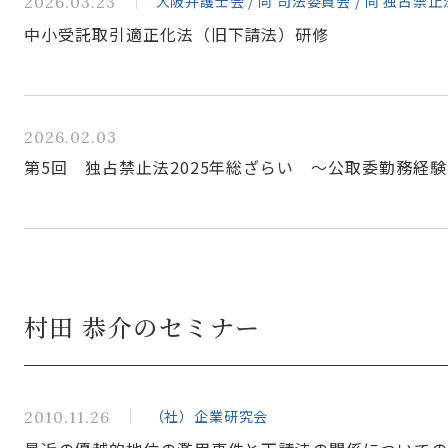
大阪弁護士会 / 同 司法委員会 / 同 独占禁
2026.03.23
中小受託取引適正化法（旧下請法）研修
2026.02.03
第5回 独占禁止法2025年総ざらい ～公取委勤務経
村田 恭介のセミナー
（社）企業研究会
2010.11.26