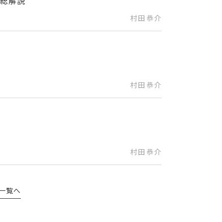
の総解説
村田 恭介
村田 恭介
村田 恭介
一覧へ