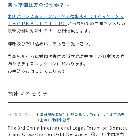
業～準備は万全ですか？～
米国バーンズ＆ソーンバーグ法律事務所（ＢＡＲＮＥＳ＆
ＴＨＯＲＮＢＵＲＧ ＬＬＰ）
と当事務所の共催でアメリカ
最新労働法対策セミナーを開催致します。
詳細及びお申込みは
こちら
をご覧下さい。
当事務所からは労働法専門の浜本光浩弁護士が日本法の立
場からディスカッションに加わります。
お申込みお待ちしております
関連するセミナー
上海国際経済貿易仲裁委員会 / TerraLex / 北京浩天
2026.03.28
（上海）律師事務所
The 3rd China International Legal Forum on Domest
ic and Cross-Border Debt Recovery （第三届中国境内