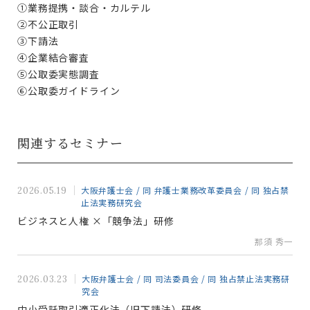
①業務提携・談合・カルテル
②不公正取引
③下請法
④企業結合審査
⑤公取委実態調査
⑥公取委ガイドライン
関連するセミナー
大阪弁護士会 / 同 弁護士業務改革委員会 / 同 独占禁
2026.05.19
止法実務研究会
ビジネスと人権 ×「競争法」研修
那須 秀一
大阪弁護士会 / 同 司法委員会 / 同 独占禁止法実務研
2026.03.23
究会
中小受託取引適正化法（旧下請法）研修