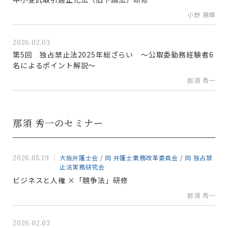
小野 晃輝
2026.02.03
第5回 独占禁止法2025年総ざらい ～公取委勤務経験者6
名によるポイント解説～
那須 秀一
那須 秀一のセミナー
大阪弁護士会 / 同 弁護士業務改革委員会 / 同 独占禁
2026.05.19
止法実務研究会
ビジネスと人権 ×「競争法」研修
那須 秀一
2026.02.03