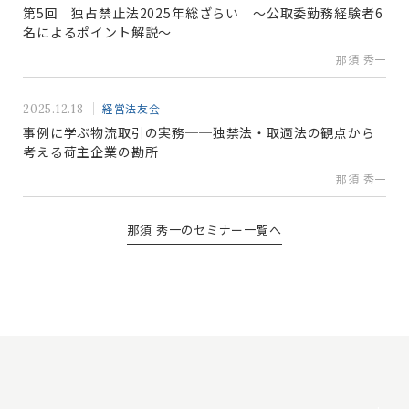
第5回 独占禁止法2025年総ざらい ～公取委勤務経験者6
名によるポイント解説～
那須 秀一
経営法友会
2025.12.18
事例に学ぶ物流取引の実務──独禁法・取適法の観点から
考える荷主企業の勘所
那須 秀一
那須 秀一のセミナー一覧へ