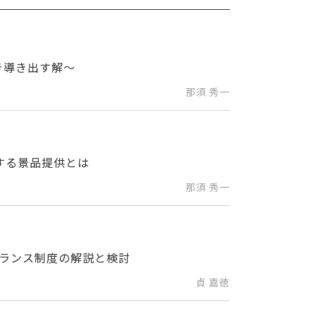
き導き出す解～
那須 秀一
する景品提供とは
那須 秀一
ランス制度の解説と検討
貞 嘉徳