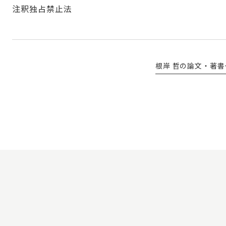
注釈独占禁止法
根岸 哲の論文・著書