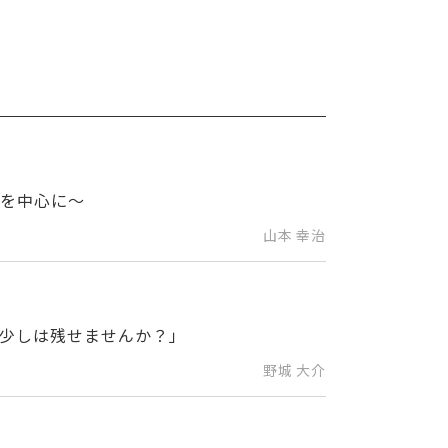
でを中心に～
山本 幸治
少しは残せませんか？」
野城 大介