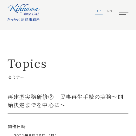
JP
EN
Topics
セミナー
再建型実務研修② 民事再生手続の実務～開
始決定までを中心に～
開催日時
2021年8月30日（月）