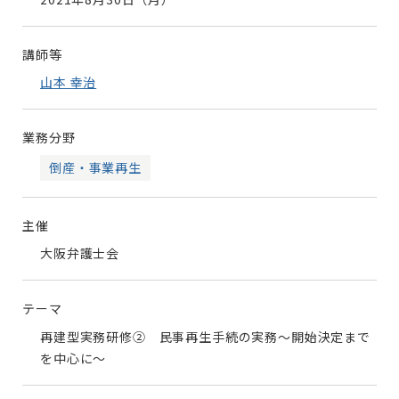
講師等
山本 幸治
業務分野
倒産・事業再生
主催
大阪弁護士会
テーマ
再建型実務研修② 民事再生手続の実務～開始決定まで
を中心に～